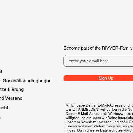
Become part of the RIVVER-Family
es
Sign Up
e Geschäftsbedingungen
tzerklärung
nd Versand
Mit Eingabe Deiner E-Mail-Adresse und Kl
echt
„JETZT ANMELDEN" willigst Du in die Nu
Deiner E-Mail-Adresse für Werbezwecke 
m
willigst auch ein, dass wir Deine Interakti
unserem Newsletter messen und dafür C
 der Bewertungen
Einsatz kommen. Widerruf jederzeit möglic
findest Du in unserer Datenschutzerkläru