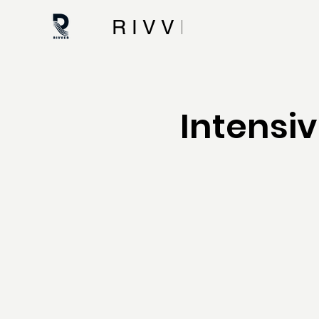
R I V V E R
Intensi