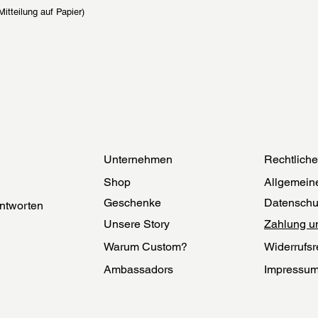
Mitteilung auf Papier)
Unternehmen
Rechtlich
Shop
Allgemein
Geschenke
Datenschu
ntworten
Unsere Story
Zahlung u
Warum Custom?
Widerrufsr
Ambassadors
Impressu
Herstellung
Echtheit
Nachhaltigkeit
Cookies