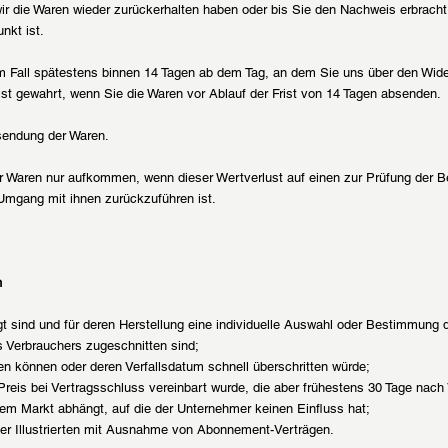
ir die Waren wieder zurückerhalten haben oder bis Sie den Nachweis erbrach
nkt ist.
m Fall spätestens binnen 14 Tagen ab dem Tag, an dem Sie uns über den Wider
ist gewahrt, wenn Sie die Waren vor Ablauf der Frist von 14 Tagen absenden.
sendung der Waren.
r Waren nur aufkommen, wenn dieser Wertverlust auf einen zur Prüfung der B
Umgang mit ihnen zurückzuführen ist.
n
tigt sind und für deren Herstellung eine individuelle Auswahl oder Bestimmung
s Verbrauchers zugeschnitten sind;
ben können oder deren Verfallsdatum schnell überschritten würde;
 Preis bei Vertragsschluss vereinbart wurde, die aber frühestens 30 Tage nac
m Markt abhängt, auf die der Unternehmer keinen Einfluss hat;
oder Illustrierten mit Ausnahme von Abonnement-Verträgen.