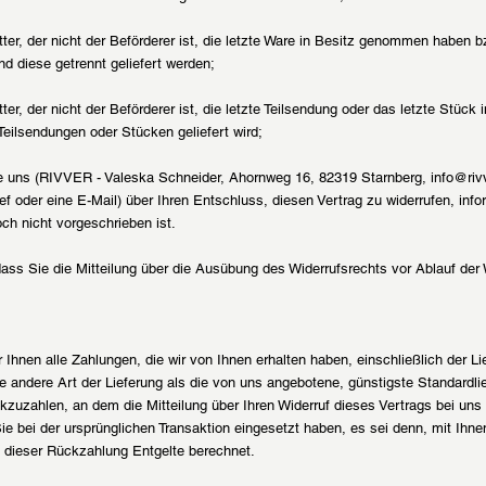
tter, der nicht der Beförderer ist, die letzte Ware in Besitz genommen haben
nd diese getrennt geliefert werden;
ter, der nicht der Beförderer ist, die letzte Teilsendung oder das letzte Stü
Teilsendungen oder Stücken geliefert wird;
 uns (RIVVER - Valeska Schneider, Ahornweg 16, 82319 Starnberg, info@rivve
ief oder eine E-Mail) über Ihren Entschluss, diesen Vertrag zu widerrufen, inf
ch nicht vorgeschrieben ist.
dass Sie die Mitteilung über die Ausübung des Widerrufsrechts vor Ablauf der 
 Ihnen alle Zahlungen, die wir von Ihnen erhalten haben, einschließlich der 
e andere Art der Lieferung als die von uns angebotene, günstigste Standardli
zuzahlen, an dem die Mitteilung über Ihren Widerruf dieses Vertrags bei uns
ie bei der ursprünglichen Transaktion eingesetzt haben, es sei denn, mit Ihn
n dieser Rückzahlung Entgelte berechnet.