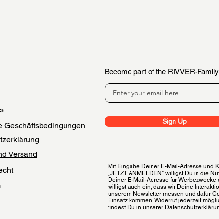
Become part of the RIVVER-Family
es
Sign Up
e Geschäftsbedingungen
tzerklärung
nd Versand
Mit Eingabe Deiner E-Mail-Adresse und Kl
echt
„JETZT ANMELDEN" willigst Du in die Nu
Deiner E-Mail-Adresse für Werbezwecke 
m
willigst auch ein, dass wir Deine Interakti
unserem Newsletter messen und dafür C
 der Bewertungen
Einsatz kommen. Widerruf jederzeit möglic
findest Du in unserer Datenschutzerkläru