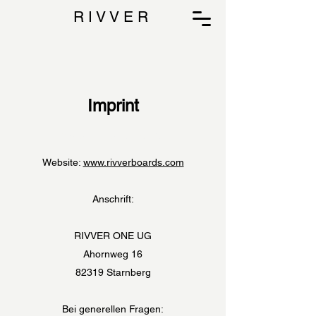
R I V V E R
Imprint
Dieses Impressum gilt für
Website:
www.rivverboards.com
Anschrift:
RIVVER ONE UG
Ahornweg 16
82319 Starnberg
Bei generellen Fragen: