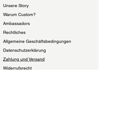
Unsere Story
Warum Custom?
Ambassadors
Rechtliches
Allgemeine Geschäftsbedingungen
Datenschutzerklärung
Zahlung und Versand
Widerrufsrecht
Impressum
Become part of the RIVVER-Family:
Sign Up
Mit Eingabe Deiner E-Mail-Adresse und Klick auf „JETZT