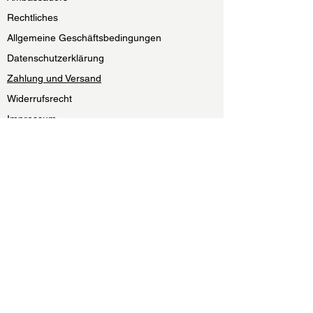
Rechtliches
Allgemeine Geschäftsbedingungen
Datenschutzerklärung
Zahlung und Versand
Widerrufsrecht
Impressum
Become part of the RIVVER-Family:
Sign Up
Mit Eingabe Deiner E-Mail-Adresse und Klick auf „JETZT
ANMELDEN" willigst Du in die Nutzung Deiner E-Mail-Adresse für
Werbezwecke ein. Du willigst auch ein, dass wir Deine Interaktion
mit unserem Newsletter messen und dafür Cookies zum Einsatz
kommen. Widerruf jederzeit möglich. Details findest Du in unserer
Datenschutzerklärung.