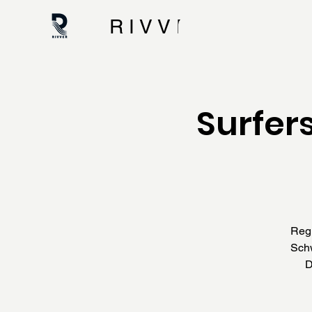
R I V V E R
Surfer
Regi
Schw
D