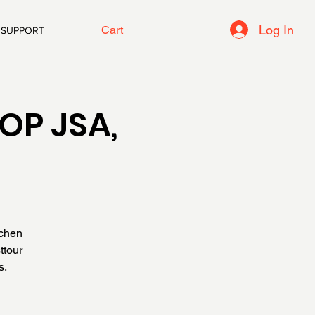
Log In
Cart
SUPPORT
OP JSA,
ochen
ttour
s.