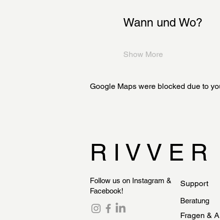
Wann und Wo?
Show More
Google Maps were blocked due to your
R I V V E R
Follow us on Instagram &
Support
Facebook!
Beratung
Fragen & A