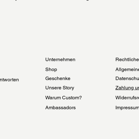
Unternehmen
Rechtlich
Shop
Allgemein
Geschenke
Datenschu
ntworten
Unsere Story
Zahlung u
Warum Custom?
Widerrufsr
Ambassadors
Impressu
Herstellung
Echtheit
Nachhaltigkeit
Cookies