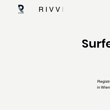
R I V V E R
Surf
Regist
in Wien