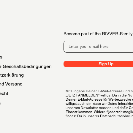
Become part of the RIVVER-Family
es
Sign Up
e Geschäftsbedingungen
tzerklärung
nd Versand
Mit Eingabe Deiner E-Mail-Adresse und Kl
echt
„JETZT ANMELDEN" willigst Du in die Nu
Deiner E-Mail-Adresse für Werbezwecke 
m
willigst auch ein, dass wir Deine Interakti
unserem Newsletter messen und dafür C
 der Bewertungen
Einsatz kommen. Widerruf jederzeit möglic
findest Du in unserer Datenschutzerkläru