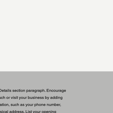
Surfshop München
Details section paragraph. Encourage
touch or visit your business by adding
mation, such as your phone number,
ical address. List your opening