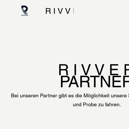
R I V V E R
R I V V E 
PARTNE
Bei unseren Partner gibt es die Möglichkeit unsere
und Probe zu fahren.