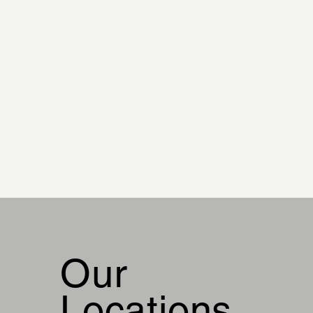
Our
Locations