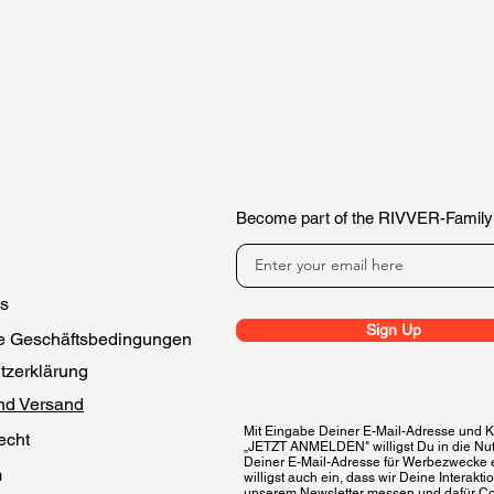
Become part of the RIVVER-Family
es
Sign Up
e Geschäftsbedingungen
tzerklärung
nd Versand
Mit Eingabe Deiner E-Mail-Adresse und Kl
echt
„JETZT ANMELDEN" willigst Du in die Nu
Deiner E-Mail-Adresse für Werbezwecke 
m
willigst auch ein, dass wir Deine Interakti
unserem Newsletter messen und dafür C