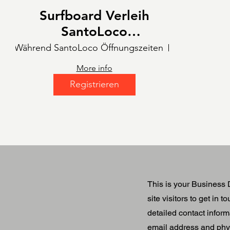
Surfboard Verleih
SantoLoco
München
Während SantoLoco Öffnungszeiten
Santo Loco 
More info
Registrieren
This is your Business 
site visitors to get in 
detailed contact infor
email address and phys