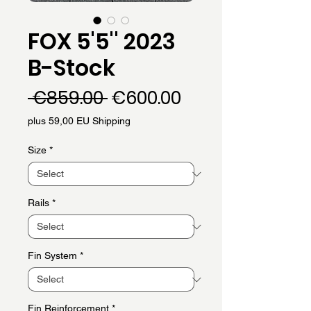
FOX 5'5'' 2023
B-Stock
Regular
Sale
 €859.00 
€600.00
Price
Price
plus 59,00 EU Shipping
Size
*
Rails
*
Fin System
*
Fin Reinforcement
*